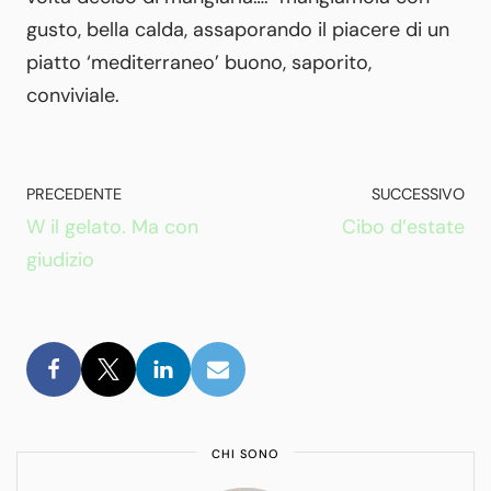
gusto, bella calda, assaporando il piacere di un
piatto ‘mediterraneo’ buono, saporito,
conviviale.
PRECEDENTE
SUCCESSIVO
W il gelato. Ma con
Cibo d’estate
giudizio
CHI SONO