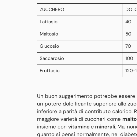
ZUCCHERO
DOLC
Lattosio
40
Maltosio
50
Glucosio
70
Saccarosio
100
Fruttosio
120-
Un buon suggerimento potrebbe essere l’u
un potere dolcificante superiore allo zu
inferiore a parità di contributo calorico.
maggiore varietà di zuccheri come
maltos
insieme con
vitamine
e
minerali
. Ma, non
quanto si pensi normalmente, nel diabete 