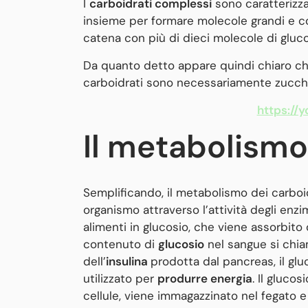
I
carboidrati complessi
sono caratterizza
insieme per formare molecole grandi e c
catena con più di dieci molecole di gluco
Da quanto detto appare quindi chiaro che 
carboidrati sono necessariamente zucche
https://
Il metabolismo
Semplificando, il metabolismo dei carboid
organismo attraverso l’attività degli enzi
alimenti in glucosio, che viene assorbito 
contenuto di
glucosio
nel sangue si chi
dell’
insulina
prodotta dal pancreas, il glu
utilizzato per
produrre energia
. Il gluco
cellule, viene immagazzinato nel fegato 