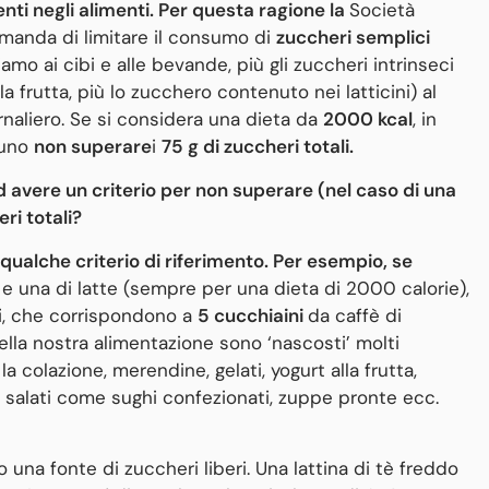
ti negli alimenti. Per questa ragione la
Società
manda di limitare il consumo di
zuccheri semplici
iamo ai cibi e alle bevande, più gli zuccheri intrinseci
a frutta, più lo zucchero contenuto nei latticini) al
rnaliero. Se si considera una dieta da
2000 kcal
, in
tuno
non superare
i
75 g di zuccheri totali.
d avere un criterio per non superare (nel caso di una
ri totali?
qualche criterio di riferimento. Per esempio, se
a e una di latte (sempre per una dieta di 2000 calorie),
i, che corrispondono a
5 cucchiaini
da caffè di
ella nostra alimentazione sono ‘nascosti’ molti
 la colazione, merendine, gelati, yogurt alla frutta,
 salati come sughi confezionati, zuppe pronte ecc.
na fonte di zuccheri liberi. Una lattina di tè freddo