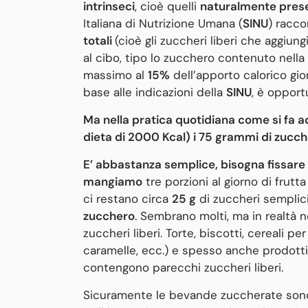
intrinseci
, cioè quelli
naturalmente presen
Italiana di Nutrizione Umana (
SINU
) racco
totali
(cioè gli zuccheri liberi che aggiung
al cibo, tipo lo zucchero contenuto nella l
massimo al
15%
dell’apporto calorico gio
base alle indicazioni della
SINU
, è oppor
Ma nella pratica quotidiana come si fa a
dieta di 2000 Kcal) i 75 grammi di zucche
E’ abbastanza semplice, bisogna fissare 
mangiamo
tre porzioni al giorno di frutt
ci restano circa
25 g
di zuccheri semplic
zucchero
. Sembrano molti, ma in realtà n
zuccheri liberi. Torte, biscotti, cereali per
caramelle, ecc.) e spesso anche prodotti
contengono parecchi zuccheri liberi.
Sicuramente le bevande zuccherate sono u