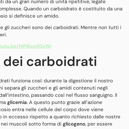
ti da un gran numero di unità ripetitive, legate
omplesse. Quando un carboidrato è costituito da una
sio si definisce un amido.
gli zuccheri sono dei carboidrati. Mentre non tutti i
ri.
youtu.be/MPi8xq3GxWI
 dei carboidrati
rati funziona così: durante la digestione il nostro
mi separa gli zuccheri e gli amidi contenuti negli
dall’intestino, passando così nel flusso sanguigno. Il
ama
glicemia
. A questo punto grazie all’azione
cosio entra nelle cellule del corpo dove viene
sio in eccesso rispetto a quanto richiesto dalle nostre
e nei muscoli sotto forma di
glicogeno
, per essere