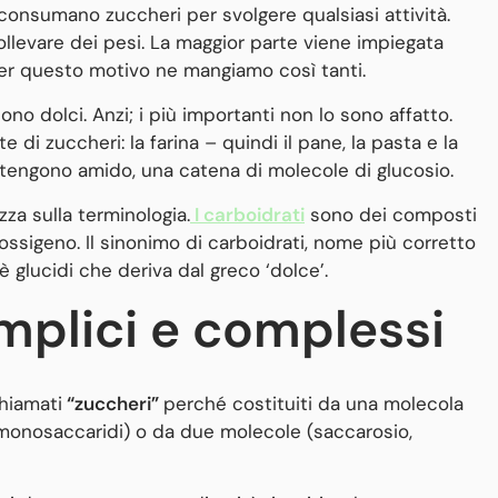
onsumano zuccheri per svolgere qualsiasi attività.
llevare dei pesi. La maggior parte viene impiegata
er questo motivo ne mangiamo così tanti.
ono dolci. Anzi; i più importanti non lo sono affatto.
i zuccheri: la farina – quindi il pane, la pasta e la
contengono amido, una catena di molecole di glucosio.
zza sulla terminologia.
I carboidrati
sono dei composti
ossigeno. Il sinonimo di carboidrati, nome più corretto
è glucidi che deriva dal greco ‘dolce’.
mplici e complessi
hiamati
“zuccheri”
perché costituiti da una molecola
 (monosaccaridi) o da due molecole (saccarosio,