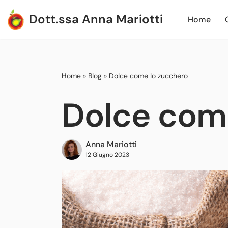
Dott.ssa Anna Mariotti
Home
Vai
al
contenuto
Home
»
Blog
»
Dolce come lo zucchero
Dolce com
Anna Mariotti
12 Giugno 2023